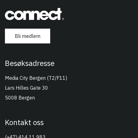
Bli medlem
Besøksadresse
Connect Vest
Media City Bergen (T2/F11)
Lars Hilles Gate 30
5008 Bergen
Kontakt oss
(+47) 414 11 983