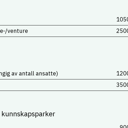
105
e-/venture
250
gig av antall ansatte)
120
350
g kunnskapsparker
90