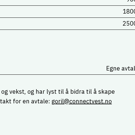
180
250
Egne avta
g vekst, og har lyst til å bidra til å skape
akt for en avtale:
goril@connectvest.no