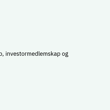
andets ledende tidligfaseinvestorer
ap, investormedlemskap og