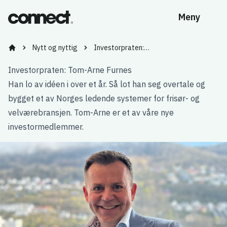
Meny
Nytt og nyttig
Investorpraten:…
Bygg kompetanse og nettverk med Vestlandets ledende tidl
Investorpraten: Tom-Arne Furnes
Han lo av idéen i over et år. Så lot han seg overtale og
bygget et av Norges ledende systemer for frisør- og
velværebransjen. Tom-Arne er et av våre nye
investormedlemmer.