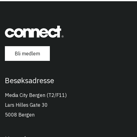
Bli medlem
Besøksadresse
Connect Vest
Media City Bergen (T2/F11)
Lars Hilles Gate 30
5008 Bergen