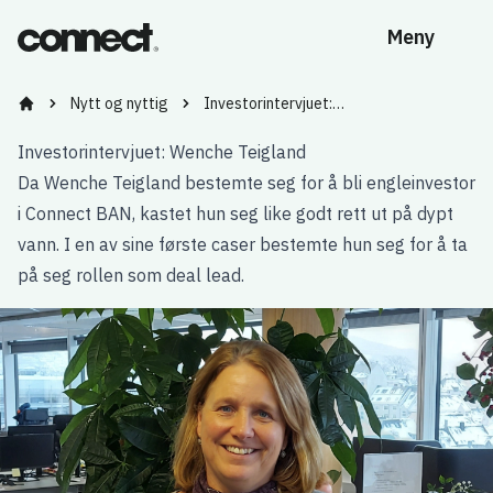
Meny
Nytt og nyttig
Investorintervjuet:…
Bygg kompetanse og nettverk med Vestlandets ledende tidl
Investorintervjuet: Wenche Teigland
Da Wenche Teigland bestemte seg for å bli engleinvestor
i Connect BAN, kastet hun seg like godt rett ut på dypt
vann. I en av sine første caser bestemte hun seg for å ta
på seg rollen som deal lead.