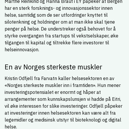
Marthe Reinkind og Hanna Braut i EY påpeker at Bergen
har en sterk forsknings- og innovasjonssektor innen
helse, samtidig som de ser utfordringer knyttet til
silotenkning og holdninger om at man ikke skal tjene
penger på helse. De understreker også behovet for å
styrke overgangen fra startups til vekstselskaper, øke
tilgangen til kapital og tiltrekke flere investorer til
helseinnovasjon.
En av Norges sterkeste muskler
Kristin Odfjell fra Farvatn kaller helsesektoren en av
«Norges sterkeste muskler inn i framtiden». Hun mener
investeringspotensialet er enormt og håper at
arrangementer som kunnskapslunsjen vi hadde på Eitri,
vil øke interessen for slike investeringer. Odfjell påpeker
at investeringer innen helsesektoren kan være alt fra
legemidler og medisinsk utstyr til bioteknologi og digital
helse.