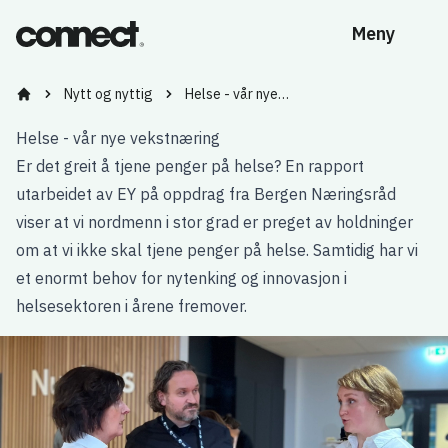
Meny
Nytt og nyttig
Helse - vår nye…
Bygg kompetanse og nettverk med Vestlandets ledende tidl
Helse - vår nye vekstnæring
Er det greit å tjene penger på helse? En rapport
utarbeidet av EY på oppdrag fra Bergen Næringsråd
viser at vi nordmenn i stor grad er preget av holdninger
om at vi ikke skal tjene penger på helse. Samtidig har vi
et enormt behov for nytenking og innovasjon i
helsesektoren i årene fremover.